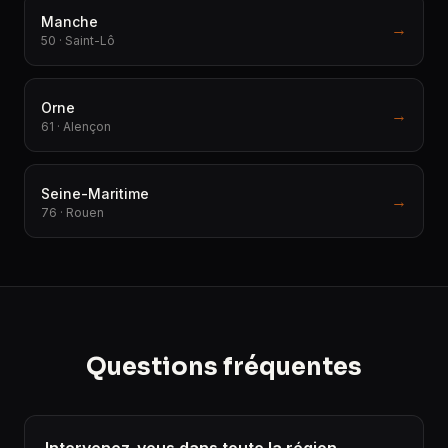
Manche
→
50 · Saint-Lô
Orne
→
61 · Alençon
Seine-Maritime
→
76 · Rouen
Questions fréquentes