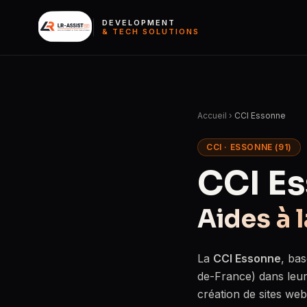
DEVELOPMENT
& TECH SOLUTIONS
Accueil
›
CCI Essonne
CCI · ESSONNE (91)
CCI E
Aides à l
La
CCI Essonne
, ba
de-France) dans leur 
création de sites web