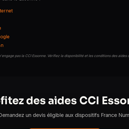
nternet
e
oogle
8n
n'engage pas la CCI Essonne. Vérifiez la disponibilité et les conditions des aides
fitez des aides CCI Ess
Demandez un devis éligible aux dispositifs France Num