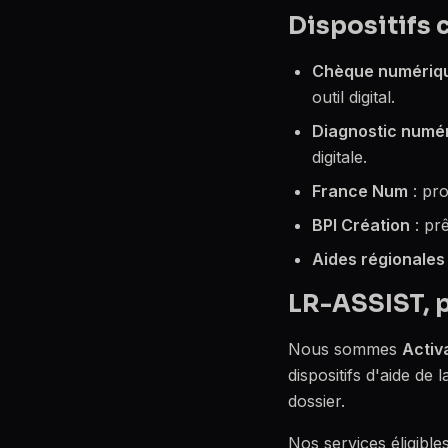
Dispositifs 
Chèque numériq
outil digital.
Diagnostic numé
digitale.
France Num
: pro
BPI Création
: pr
Aides régionales
LR-ASSIST, 
Nous sommes
Activ
dispositifs d'aide d
dossier.
Nos services éligible