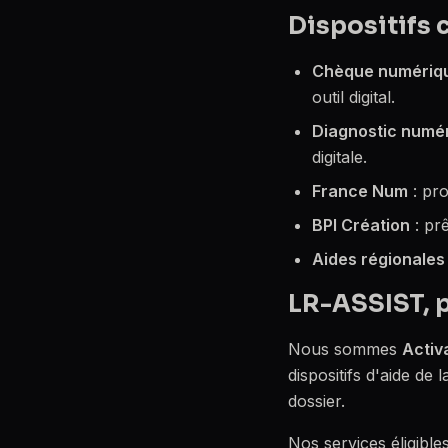
Dispositifs 
Chèque numériq
outil digital.
Diagnostic numé
digitale.
France Num
: pro
BPI Création
: pr
Aides régionales
LR-ASSIST, 
Nous sommes
Activ
dispositifs d'aide d
dossier.
Nos services éligible