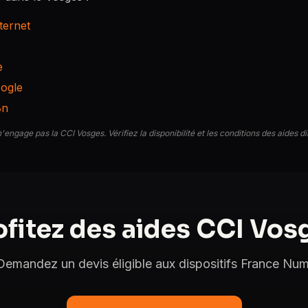
nternet
e
oogle
8n
n'engage pas la CCI Vosges. Vérifiez la disponibilité et les conditions des aides 
ofitez des aides CCI Vos
Demandez un devis éligible aux dispositifs France Num