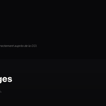
directement auprès de la CCI.
ges
.