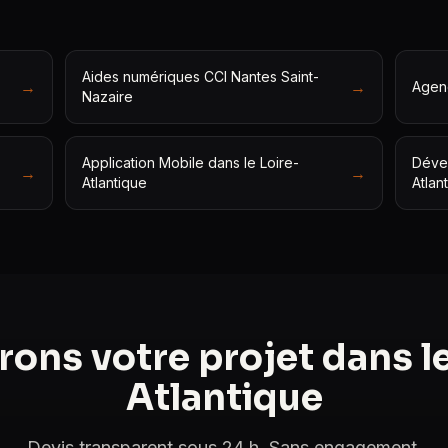
Aides numériques CCI Nantes Saint-
→
→
Agenc
Nazaire
Application Mobile dans le Loire-
Dével
→
→
Atlantique
Atlan
ons votre projet dans le
Atlantique
Devis transparent sous 24 h. Sans engagement.