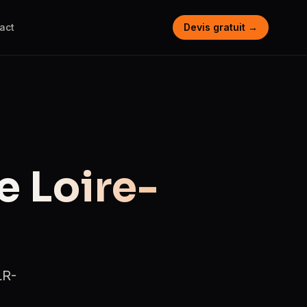
act
Devis gratuit →
le
Loire-
LR-