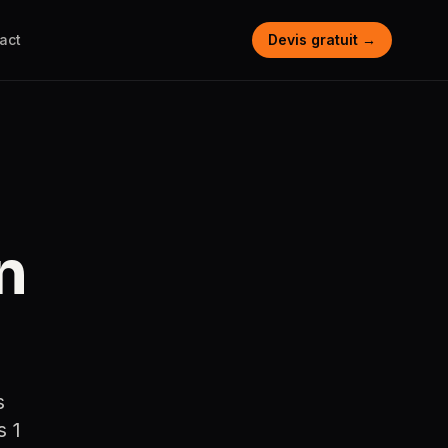
act
Devis gratuit →
n
s
s 1