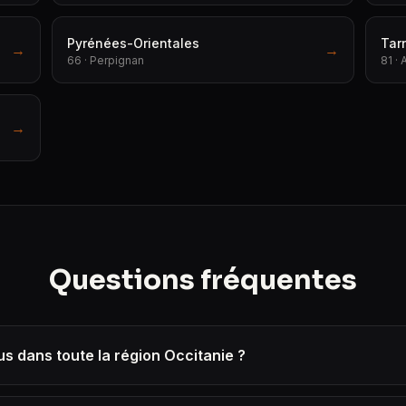
Pyrénées-Orientales
Tar
→
→
66 · Perpignan
81 · 
→
Questions fréquentes
s dans toute la région Occitanie ?