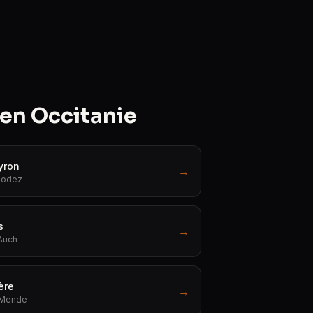
 en Occitanie
yron
→
 Rodez
s
→
 Auch
ère
→
 Mende