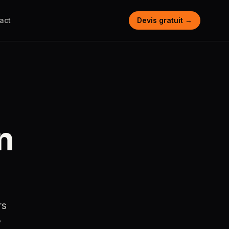
act
Devis gratuit →
n
rs
3