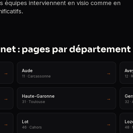
s équipes interviennent en visio comme en
ficatifs.
rnet : pages par département
Aude
Ave
→
→
11 · Carcassonne
12 ·
Haute-Garonne
Ger
→
→
31 · Toulouse
32 ·
Lot
Loz
→
→
46 · Cahors
48 ·