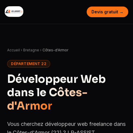
Devis gratuit →
Accueil
›
Bretagne
›
Côtes-d'Armor
DÉPARTEMENT 22
Développeur Web
dans le
Côtes-
d'Armor
Vous cherchez développeur web freelance dans
le Côtes-d'Armor (22) ? LR-ASSIST