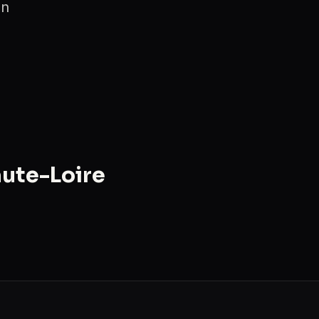
on
aute-Loire