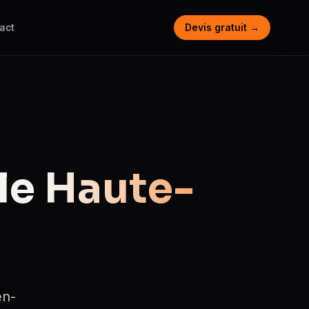
act
Devis gratuit →
le
Haute-
en-