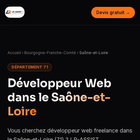
Devis gratuit →
Accueil
›
Bourgogne-Franche-Comté
›
Saône-et-Loire
DÉPARTEMENT 71
Développeur Web
dans le
Saône-et-
Loire
Vous cherchez développeur web freelance dans
le Saône-et-Loire (71) ? LR-ASSIST