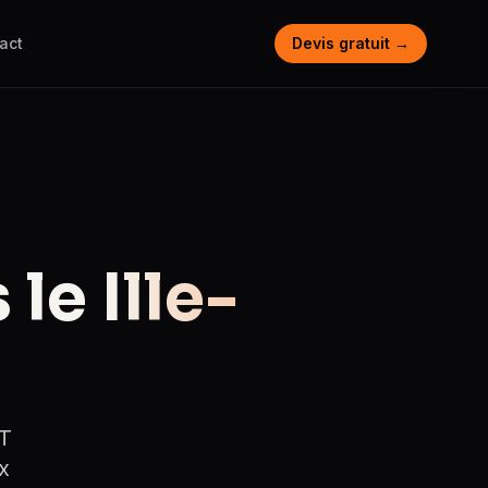
act
Devis gratuit →
 le
Ille-
ST
x