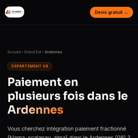
Devis gratuit →
Accueil
›
Grand Est
›
Ardennes
DÉPARTEMENT 08
Paiement en
plusieurs fois dans le
Ardennes
Vous cherchez intégration paiement fractionné
(klarna, scalapay, alma) dans le Ardennes (08) ?