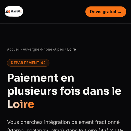
Devis gratuit →
Accueil
›
Auvergne-Rhône-Alpes
›
Loire
DÉPARTEMENT 42
Paiement en
plusieurs fois dans le
Loire
Vous cherchez intégration paiement fractionné
(klarna, scalapay, alma) dans le Loire (42) ? LR-