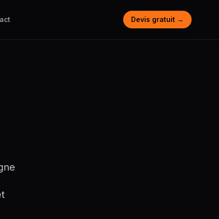
act
Devis gratuit →
gne
et