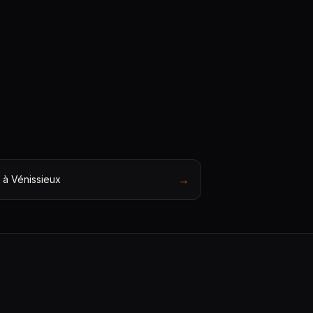
→
 à Vénissieux