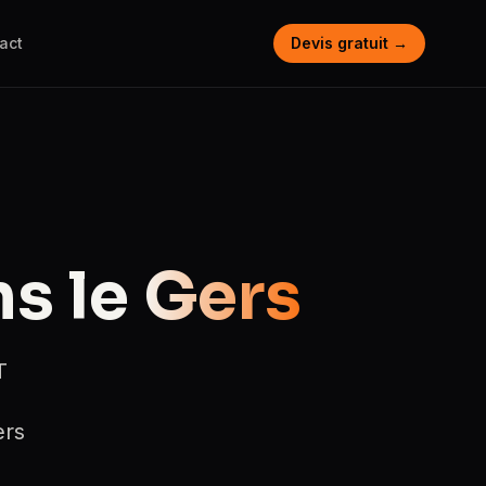
act
Devis gratuit →
s le
Gers
T
ers