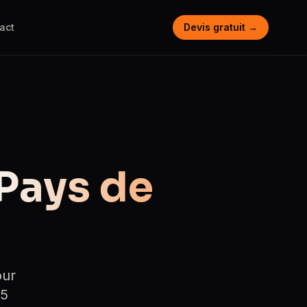
act
Devis gratuit →
Pays de
our
 5