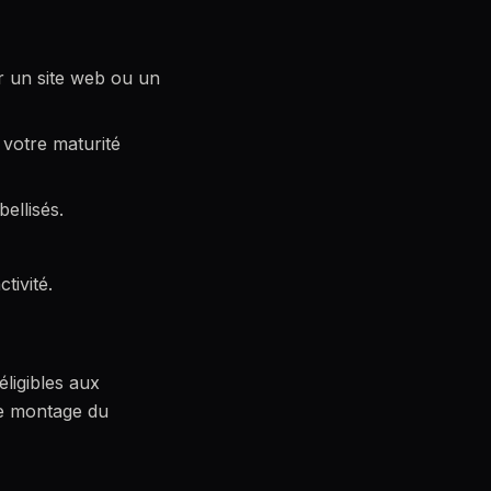
er un site web ou un
 votre maturité
ellisés.
tivité.
éligibles aux
le montage du