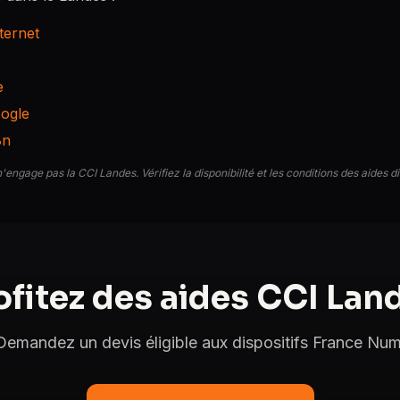
nternet
e
oogle
8n
n'engage pas la CCI Landes. Vérifiez la disponibilité et les conditions des aides 
ofitez des aides CCI Lan
Demandez un devis éligible aux dispositifs France Num