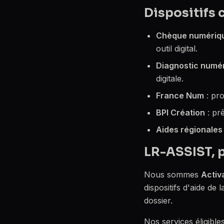
Dispositifs 
Chèque numériq
outil digital.
Diagnostic numé
digitale.
France Num
: pro
BPI Création
: pr
Aides régionales
LR-ASSIST, 
Nous sommes
Activ
dispositifs d'aide d
dossier.
Nos services éligible