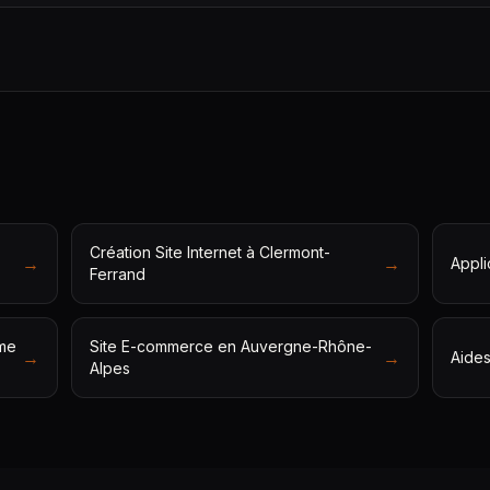
Création Site Internet à Clermont-
→
→
Appli
Ferrand
ôme
Site E-commerce en Auvergne-Rhône-
→
→
Aide
Alpes