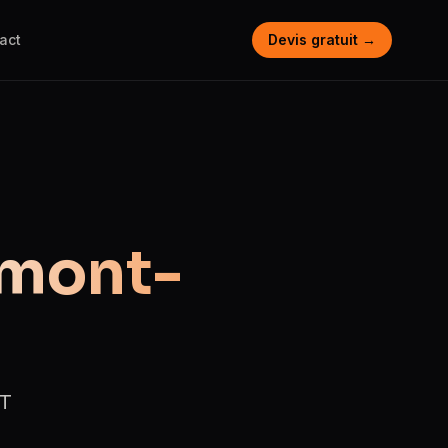
act
Devis gratuit →
rmont-
ST